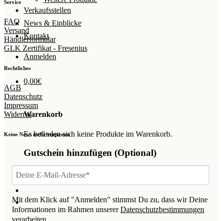
Service
Verkaufsstellen
FAQ
News & Einblicke
Versand
Kontakt
Händlerformular
GLK Zertifikat - Fresenius
Anmelden
Rechtliches
0,00
€
AGB
Datenschutz
Impressum
Widerruf
Warenkorb
Es befinden sich keine Produkte im Warenkorb.
Keine News mehr verpassen
Gutschein hinzufügen
(Optional)
Mit dem Klick auf "Anmelden" stimmst Du zu, dass wir Deine
Informationen im Rahmen unserer
Datenschutzbestimmungen
verarbeiten.