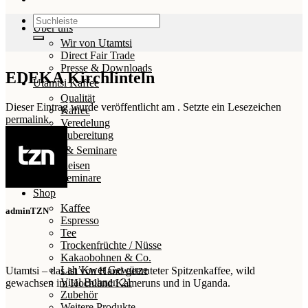
Suchen
Über uns
nach:
Wir von Utamtsi
Direct Fair Trade
Presse & Downloads
EDEKA Kirchlinteln
Utamtsi Kaffee
Qualität
Dieser Eintrag wurde veröffentlicht am . Setzte ein Lesezeichen
Kaffee
permalink
.
Veredelung
Zubereitung
Reisen & Seminare
Reisen
Seminare
Shop
Kaffee
adminTZN
Espresso
Tee
Trockenfrüchte / Nüsse
Kakaobohnen & Co.
Lah’Kwet Gewürze
Utamtsi – das ist von Hand geernteter Spitzenkaffee, wild
Vital Bohnen 21
gewachsen im Hochland Kameruns und in Uganda.
Zubehör
Weitere Produkte