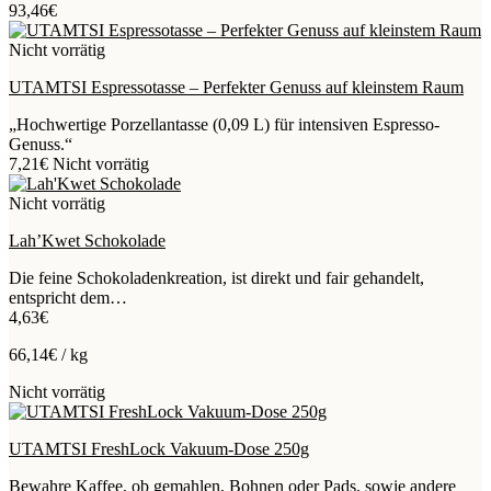
93,46
€
Nicht vorrätig
UTAMTSI Espressotasse – Perfekter Genuss auf kleinstem Raum
„Hochwertige Porzellantasse (0,09 L) für intensiven Espresso-
Genuss.“
7,21
€
Nicht vorrätig
Nicht vorrätig
Lah’Kwet Schokolade
Die feine Schokoladenkreation, ist direkt und fair gehandelt,
entspricht dem…
4,63
€
66,14
€
/
kg
Nicht vorrätig
UTAMTSI FreshLock Vakuum-Dose 250g
Bewahre Kaffee, ob gemahlen, Bohnen oder Pads, sowie andere