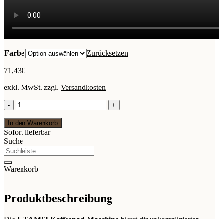
Farbe
Zurücksetzen
71,43
€
exkl. MwSt.
zzgl.
Versandkosten
UTAMTSI
Kaffeepad-
Maschine
In den Warenkorb
–
Sofort lieferbar
Perfekt
Suche
für
schnellen
Kaffeegenuss
Warenkorb
Menge
Produktbeschreibung