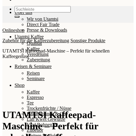
Suchen
Über uns
nach:
Wir von Utamtsi
Direct Fair Trade
Presse & Downloads
Onlineshop
Utamtsi Kaffee
Zubehör für die Kaffeezubereitung
Sonstige Produkte
Qualität
Kaffee
UTAMTSI Kaffeepad-Maschine – Perfekt für schnellen
Veredelung
Kaffeegenuss
Zubereitung
Reisen & Seminare
Reisen
Seminare
Shop
Kaffee
Espresso
Tee
Trockenfrüchte / Nüsse
UTAMTSI Kaffeepad-
Kakaobohnen & Co.
Lah’Kwet Gewürze
Maschine – Perfekt für
Vital Bohnen 21
Zubehör
Weitere Produkte