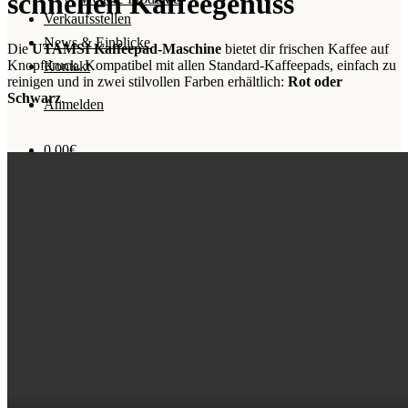
schnellen Kaffeegenuss
Verkaufsstellen
News & Einblicke
Die
UTAMSI Kaffeepad-Maschine
bietet dir frischen Kaffee auf
Knopfdruck. Kompatibel mit allen Standard-Kaffeepads, einfach zu
Kontakt
reinigen und in zwei stilvollen Farben erhältlich:
Rot oder
Schwarz
.
Anmelden
0,00
€
Warenkorb
Es befinden sich keine Produkte im Warenkorb.
Gutschein hinzufügen
(Optional)