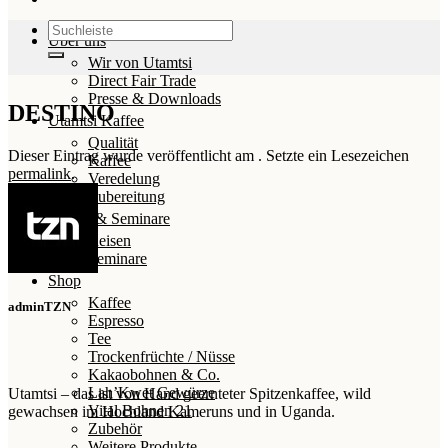
Suchen
Über uns
nach:
Wir von Utamtsi
Direct Fair Trade
Presse & Downloads
DESTINO
Utamtsi Kaffee
Qualität
Dieser Eintrag wurde veröffentlicht am . Setzte ein Lesezeichen
Kaffee
permalink
.
Veredelung
Zubereitung
Reisen & Seminare
Reisen
Seminare
Shop
Kaffee
adminTZN
Espresso
Tee
Trockenfrüchte / Nüsse
Kakaobohnen & Co.
Lah’Kwet Gewürze
Utamtsi – das ist von Hand geernteter Spitzenkaffee, wild
Vital Bohnen 21
gewachsen im Hochland Kameruns und in Uganda.
Zubehör
Weitere Produkte