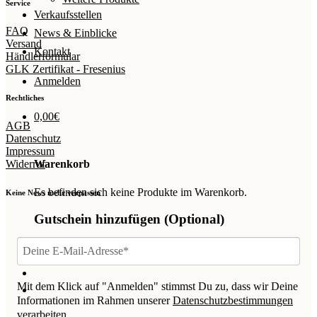
Service
Verkaufsstellen
FAQ
News & Einblicke
Versand
Kontakt
Händlerformular
GLK Zertifikat - Fresenius
Anmelden
Rechtliches
0,00
€
AGB
Datenschutz
Impressum
Widerruf
Warenkorb
Es befinden sich keine Produkte im Warenkorb.
Keine News mehr verpassen
Gutschein hinzufügen
(Optional)
Mit dem Klick auf "Anmelden" stimmst Du zu, dass wir Deine
Informationen im Rahmen unserer
Datenschutzbestimmungen
verarbeiten.