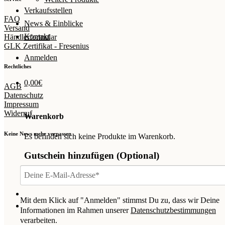
Verkaufsstellen
FAQ
News & Einblicke
Versand
Kontakt
Händlerformular
GLK Zertifikat - Fresenius
Anmelden
Rechtliches
0,00
€
AGB
Datenschutz
Impressum
Widerruf
Warenkorb
Keine News mehr verpassen
Es befinden sich keine Produkte im Warenkorb.
Gutschein hinzufügen
(Optional)
Mit dem Klick auf "Anmelden" stimmst Du zu, dass wir Deine
Informationen im Rahmen unserer
Datenschutzbestimmungen
verarbeiten.