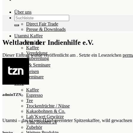
Über uns
Suchen
Wir von Utamtsi
nach:
Direct Fair Trade
Presse & Downloads
Utamtsi Kaffee
Weltladen der Indienhilfe e.V.
Qualität
Kaffee
Veredelung
Dieser Eintrag wurde veröffentlicht am . Setzte ein Lesezeichen
perma
Zubereitung
Reisen & Seminare
Reisen
Seminare
Shop
Kaffee
adminTZN
Espresso
Tee
Trockenfrüchte / Nüsse
Kakaobohnen & Co.
Lah’Kwet Gewürze
Utamtsi – das ist von Hand geernteter Spitzenkaffee, wild gewachs
Vital Bohnen 21
Zubehör
Weitere Produkte
Service