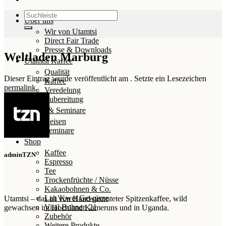
Suchen
Über uns
nach:
Wir von Utamtsi
Direct Fair Trade
Presse & Downloads
Weltladen Marburg
Utamtsi Kaffee
Qualität
Dieser Eintrag wurde veröffentlicht am . Setzte ein Lesezeichen
Kaffee
permalink
.
Veredelung
Zubereitung
Reisen & Seminare
Reisen
Seminare
Shop
Kaffee
adminTZN
Espresso
Tee
Trockenfrüchte / Nüsse
Kakaobohnen & Co.
Lah’Kwet Gewürze
Utamtsi – das ist von Hand geernteter Spitzenkaffee, wild
Vital Bohnen 21
gewachsen im Hochland Kameruns und in Uganda.
Zubehör
Weitere Produkte