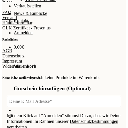
Service
Verkaufsstellen
FAQ
News & Einblicke
Versand
Kontakt
Händlerformular
GLK Zertifikat - Fresenius
Anmelden
Rechtliches
0,00
€
AGB
Datenschutz
Impressum
Widerruf
Warenkorb
Es befinden sich keine Produkte im Warenkorb.
Keine News mehr verpassen
Gutschein hinzufügen
(Optional)
Mit dem Klick auf "Anmelden" stimmst Du zu, dass wir Deine
Informationen im Rahmen unserer
Datenschutzbestimmungen
verarbeiten.