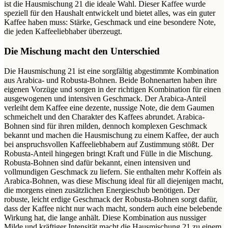
ist die Hausmischung 21 die ideale Wahl. Dieser Kaffee wurde
speziell für den Haushalt entwickelt und bietet alles, was ein guter
Kaffee haben muss: Stärke, Geschmack und eine besondere Note,
die jeden Kaffeeliebhaber überzeugt.
Die Mischung macht den Unterschied
Die Hausmischung 21 ist eine sorgfältig abgestimmte Kombination
aus Arabica- und Robusta-Bohnen. Beide Bohnenarten haben ihre
eigenen Vorzüge und sorgen in der richtigen Kombination für einen
ausgewogenen und intensiven Geschmack. Der Arabica-Anteil
verleiht dem Kaffee eine dezente, nussige Note, die dem Gaumen
schmeichelt und den Charakter des Kaffees abrundet. Arabica-
Bohnen sind für ihren milden, dennoch komplexen Geschmack
bekannt und machen die Hausmischung zu einem Kaffee, der auch
bei anspruchsvollen Kaffeeliebhabern auf Zustimmung stößt. Der
Robusta-Anteil hingegen bringt Kraft und Fülle in die Mischung.
Robusta-Bohnen sind dafür bekannt, einen intensiven und
vollmundigen Geschmack zu liefern. Sie enthalten mehr Koffein als
Arabica-Bohnen, was diese Mischung ideal für all diejenigen macht,
die morgens einen zusätzlichen Energieschub benötigen. Der
robuste, leicht erdige Geschmack der Robusta-Bohnen sorgt dafür,
dass der Kaffee nicht nur wach macht, sondern auch eine belebende
Wirkung hat, die lange anhält. Diese Kombination aus nussiger
Milde und kräftiger Intensität macht die Hausmischung 21 zu einem