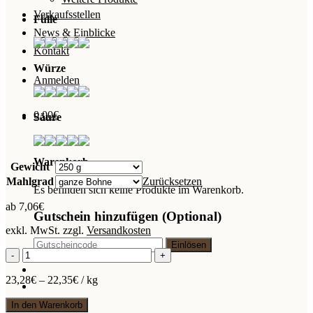
Verkaufsstellen
Fülle
News & Einblicke
Kontakt
Würze
Anmelden
0,00
€
Säure
Warenkorb
Gewicht
Mahlgrad
Zurücksetzen
Es befinden sich keine Produkte im Warenkorb.
ab
7,06
€
Gutschein hinzufügen
(Optional)
exkl. MwSt.
zzgl.
Versandkosten
Bio
Hausmischung
Menge
23,28
€
–
22,35
€
/
kg
In den Warenkorb