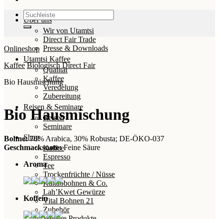
Suchen
Über uns
nach:
Wir von Utamtsi
Direct Fair Trade
Presse & Downloads
Onlineshop
Utamtsi Kaffee
Kaffee
Biologisch
Direct Fair
Qualität
Kaffee
Bio Hausmischung
Veredelung
Zubereitung
Reisen & Seminare
Bio Hausmischung
Reisen
Seminare
Shop
Bohne:
70% Arabica, 30% Robusta; DE-ÖKO-037
Geschmacksnote:
Feine Säure
Kaffee
Espresso
Aroma
Tee
Trockenfrüchte / Nüsse
Kakaobohnen & Co.
Lah’Kwet Gewürze
Koffein
Vital Bohnen 21
Zubehör
Weitere Produkte